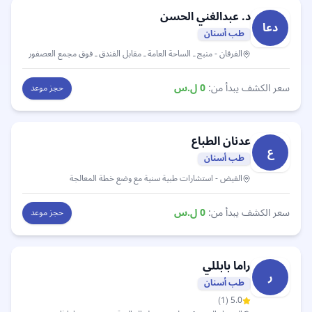
د. عبدالغني الحسن
دعا
طب أسنان
الفرقان
- منبج ـ الساحة العامة ـ مقابل الفندق ـ فوق مجمع العصفور
سعر الكشف يبدأ من:
0
ل.س
حجز موعد
عدنان
الطباع
ع
طب أسنان
الفيض
- استشارات طبية سنية مع وضع خطة المعالجة
سعر الكشف يبدأ من:
0
ل.س
حجز موعد
راما
بابللي
ر
طب أسنان
)
1
(
5.0