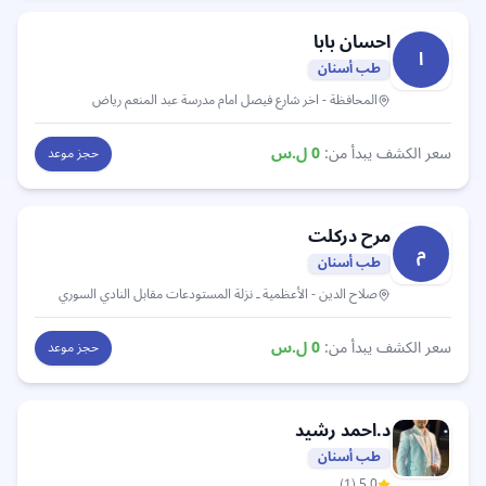
احسان
بابا
ا
طب أسنان
المحافظة
- اخر شارع فيصل امام مدرسة عبد المنعم رياض
سعر الكشف يبدأ من:
0
ل.س
حجز موعد
مرح
دركلت
م
طب أسنان
صلاح الدين
- الأعظمية ـ نزلة المستودعات مقابل النادي السوري
سعر الكشف يبدأ من:
0
ل.س
حجز موعد
د.احمد
رشيد
طب أسنان
)
1
(
5.0