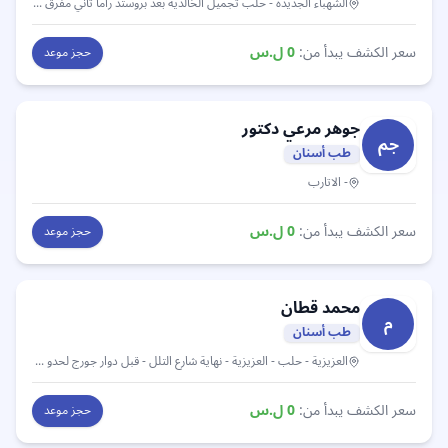
الشهباء الجديدة
- حلب تجميل الخالدية بعد بروستد راما ثاني مفرق على اليسار
سعر الكشف يبدأ من:
0
ل.س
حجز موعد
جوهر مرعي
دكتور
جم
طب أسنان
- الاتارب
سعر الكشف يبدأ من:
0
ل.س
حجز موعد
محمد
قطان
م
طب أسنان
العزيزية
- حلب - العزيزية - نهاية شارع التلل - قبل دوار جورج لحدو ب ٨٠ متر - داخل العبارة - طابق ثاني
سعر الكشف يبدأ من:
0
ل.س
حجز موعد