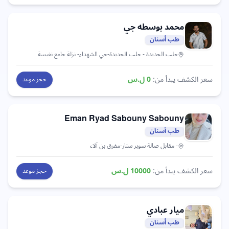
محمد
بوسطه جي
طب أسنان
حلب الجديدة
- حلب الجديدة-حي الشهداء- نزلة جامع نفيسة
سعر الكشف يبدأ من:
0
ل.س
حجز موعد
Eman Ryad Sabouny
Sabouny
طب أسنان
- مقابل صالة سوبر ستار-مفرق بن آلاء
سعر الكشف يبدأ من:
10000
ل.س
حجز موعد
ميار
عبادي
طب أسنان