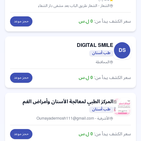
الشعار
- الشعار طريق الباب بعد مشفى دار الشفاء
سعر الكشف يبدأ من:
0
ل.س
حجز موعد
DIGITAL SMILE
DS
طب أسنان
المحافظة
سعر الكشف يبدأ من:
0
ل.س
حجز موعد
المركز الطبي
لمعالجة الأسنان وأمراض الفم
طب أسنان
الأشرفية
- Oumayadermosh111@gmail.com
سعر الكشف يبدأ من:
0
ل.س
حجز موعد