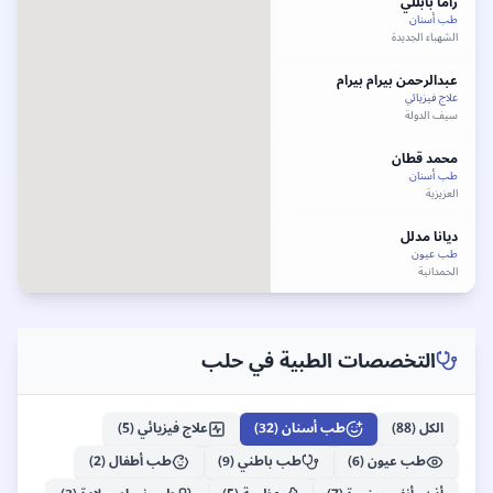
راما
بابللي
طب أسنان
الشهباء الجديدة
عبدالرحمن بيرام
بيرام
علاج فيزيائي
سيف الدولة
محمد
قطان
طب أسنان
العزيزية
ديانا مدلل
طب عيون
الحمدانية
احسان
بابا
طب أسنان
المحافظة
التخصصات الطبية في
حلب
مرح
دركلت
طب أسنان
الكل (
88
)
طب أسنان
(
32
)
علاج فيزيائي
(
5
)
صلاح الدين
طب عيون
(
6
)
طب باطني
(
9
)
طب أطفال
(
2
)
أحمد نور الدين
البكار
طب باطني