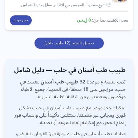
الشيخ مقصود
- الموغمبو حي الاندلس مقابل حديقة الاندلس
سعر الكشف يبدأ من:
0
ل.س
حجز موعد
تحميل المزيد (
12
طبيب آخر)
طبيب
طب أسنان
في
حلب
— دليل شامل
تضم منصة ع موعدنا
32
طبيب
طب أسنان
معتمد في
حلب
، موزعين على
18 منطقة
في المدينة. جميع الأطباء
مرخّصون ومعتمدون من النقابة الطبية السورية.
يمكنك حجز موعد مع طبيب
طب أسنان
في
حلب
بشكل
فوري ومجاني عبر منصتنا. ستتلقى تأكيداً على واتساب فور
إتمام الحجز، مع إمكانية إلغاء الموعد أو تعديله.
عيادات
طب أسنان
في
حلب
متوفرة في:
الفرقان، الفيض،