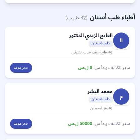
أطباء طب أسنان
(
32
طبيب)
الفاتح الزيدي
الدكتور
اا
طب أسنان
- فاح - ريف حلب الشرقي
سعر الكشف يبدأ من:
0
ل.س
حجز موعد
محمد
البشر
م
طب أسنان
- قرية حطين
سعر الكشف يبدأ من:
50000
ل.س
حجز موعد