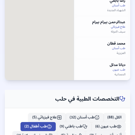
راما
بابللي
طب أسنان
الشهباء الجديدة
عبدالرحمن بيرام
بيرام
علاج فيزيائي
سيف الدولة
محمد
قطان
طب أسنان
العزيزية
ديانا مدلل
طب عيون
الحمدانية
احسان
بابا
طب أسنان
المحافظة
التخصصات الطبية في
حلب
مرح
دركلت
طب أسنان
الكل (
88
)
طب أسنان
(
32
)
علاج فيزيائي
(
5
)
صلاح الدين
طب عيون
(
6
)
طب باطني
(
9
)
طب أطفال
(
2
)
أحمد نور الدين
البكار
طب باطني