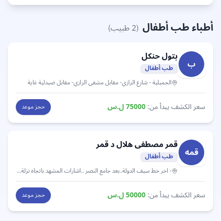
أطباء طب أطفال
(
2
طبيب)
بتول
حنكل
ب
طب أطفال
الجميلية
- شارع الرازي- مقابل مشفى الرازي- مقابل صيدلية غاية
سعر الكشف يبدأ من:
75000
ل.س
حجز موعد
قمر مصطفى هلال
د قمر
قمه
طب أطفال
- اخر خط سيف الدولة..بعد جامع النصر ..اشارات المشهد باتجاه نزلة الزبدية
سعر الكشف يبدأ من:
50000
ل.س
حجز موعد