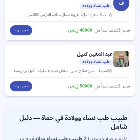
ف
طب نساء وولادة
- حماة حلفايا الحارة الغربية شمال مطعم الفارس 300متر
سعر الكشف يبدأ من:
40000
ل.س
حجز موعد
عبد المعين
كتيل
طب نساء وولادة
المدينة
- شارع صلاح الدين - مقابل صيدلية خلوف - فوق بن روشيه
سعر الكشف يبدأ من:
50000
ل.س
حجز موعد
طبيب
طب نساء وولادة
في
حماة
— دليل
شامل
تضم منصة ع موعدنا
2
طبيب
طب نساء وولادة
معتمد