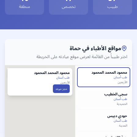
كتور
طب نساء وولادة
في
حماة
، أفضل دكتور
طب نساء وولادة
حماة
، ط
طبيب
تخصص
منطقة
وابط سريعة لأفضل أطباء
حماة
فضل طبيب
طب أسنان
في
حماة
- طبيب
طب أسنان
حماة
أفضل طبيب
مواقع الأطباء في
حماة
اختر طبيباً من القائمة لعرض موقع عيادته على الخريطة
محمود
المحمد المحمود
محمود
المحمد المحمود
طب أسنان
طب أسنان
الأربعين
الأربعين
حجز موعد
سجى
الخطيب
طب أسنان
الحميدية
حودي
دبيس
طب أسنان
المدينة