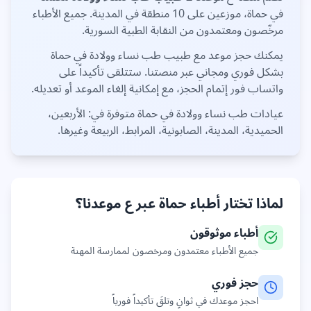
في
حماة
، موزعين على
10 منطقة
في المدينة. جميع الأطباء
مرخّصون ومعتمدون من النقابة الطبية السورية.
يمكنك حجز موعد مع طبيب
طب نساء وولادة
في
حماة
بشكل فوري ومجاني عبر منصتنا. ستتلقى تأكيداً على
واتساب فور إتمام الحجز، مع إمكانية إلغاء الموعد أو تعديله.
عيادات
طب نساء وولادة
في
حماة
متوفرة في:
الأربعين،
الحميدية، المدينة، الصابونية، المرابط، الربيعة
وغيرها
.
لماذا تختار أطباء
حماة
عبر ع موعدنا؟
أطباء موثوقون
جميع الأطباء معتمدون ومرخصون لممارسة المهنة
حجز فوري
احجز موعدك في ثوانٍ وتلقَ تأكيداً فورياً