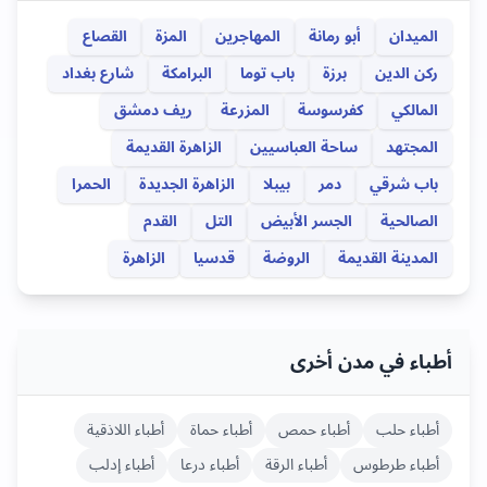
الميدان
أبو رمانة
المهاجرين
المزة
القصاع
ركن الدين
برزة
باب توما
البرامكة
شارع بغداد
المالكي
كفرسوسة
المزرعة
ريف دمشق
المجتهد
ساحة العباسيين
الزاهرة القديمة
باب شرقي
دمر
بيبلا
الزاهرة الجديدة
الحمرا
الصالحية
الجسر الأبيض
التل
القدم
المدينة القديمة
الروضة
قدسيا
الزاهرة
أطباء في مدن أخرى
أطباء
حلب
أطباء
حمص
أطباء
حماة
أطباء
اللاذقية
أطباء
طرطوس
أطباء
الرقة
أطباء
درعا
أطباء
إدلب