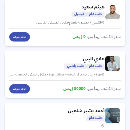
هيثم
سعيد
طب عام
تجميل
القصاع
- دمشق-القصاع-مقابل المشفى الفرنسي
سعر الكشف يبدأ من:
0
ل.س
حجز موعد
هادي البني
طب عام
طب باطني
برزة
- عيادات مركز النخبة - مساكن برزة - مقابل السكن الجامعي - دخلة فلافل على كيفك
سعر الكشف يبدأ من:
50000
ل.س
حجز موعد
أحمد بشير
شاهين
طب عام