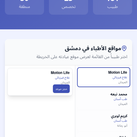
كتور
طب عام
في
دمشق
، أفضل دكتور
طب عام
دمشق
، طبيب
طب عام
طبيب
تخصص
منطقة
وابط سريعة لأفضل أطباء
دمشق
فضل طبيب
علاج فيزيائي
في
دمشق
- طبيب
علاج فيزيائي
دمشق
أفضل 
مواقع الأطباء في
دمشق
اختر طبيباً من القائمة لعرض موقع عيادته على الخريطة
Motion Life
Motion Life
علاج فيزيائي
علاج فيزيائي
الميدان
الميدان
حجز موعد
محمد
نبعه
طب أسنان
الميدان
كريم
اوبري
طب أسنان
أبو رمانة