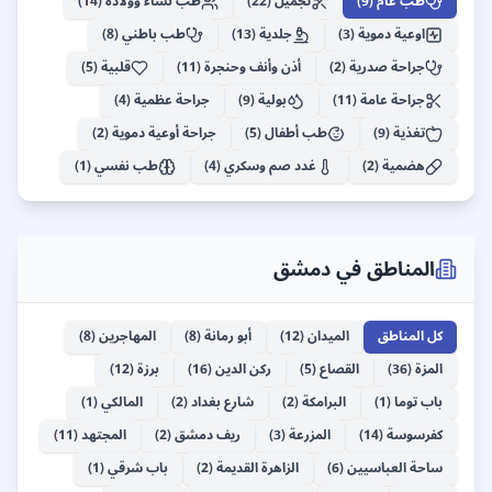
طب عام
(
9
)
تجميل
(
22
)
طب نساء وولادة
(
14
)
برزة
اوعية دموية
(
3
)
جلدية
(
13
)
طب باطني
(
8
)
153
+
جراحة صدرية
(
2
)
أذن وأنف وحنجرة
(
11
)
قلبية
(
5
)
جراحة عامة
(
11
)
بولية
(
9
)
جراحة عظمية
(
4
)
تغذية
(
9
)
طب أطفال
(
5
)
جراحة أوعية دموية
(
2
)
هضمية
(
2
)
غدد صم وسكري
(
4
)
طب نفسي
(
1
)
المناطق في
دمشق
كل المناطق
الميدان
(
12
)
أبو رمانة
(
8
)
المهاجرين
(
8
)
المزة
(
36
)
القصاع
(
5
)
ركن الدين
(
16
)
برزة
(
12
)
باب توما
(
1
)
البرامكة
(
2
)
شارع بغداد
(
2
)
المالكي
(
1
)
كفرسوسة
(
14
)
المزرعة
(
3
)
ريف دمشق
(
2
)
المجتهد
(
11
)
ساحة العباسيين
(
6
)
الزاهرة القديمة
(
2
)
باب شرقي
(
1
)