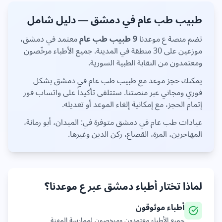
طبيب
طب عام
في
دمشق
— دليل شامل
تضم منصة ع موعدنا
9
طبيب
طب عام
معتمد في
دمشق
،
موزعين على
30 منطقة
في المدينة. جميع الأطباء مرخّصون
ومعتمدون من النقابة الطبية السورية.
يمكنك حجز موعد مع طبيب
طب عام
في
دمشق
بشكل
فوري ومجاني عبر منصتنا. ستتلقى تأكيداً على واتساب فور
إتمام الحجز، مع إمكانية إلغاء الموعد أو تعديله.
عيادات
طب عام
في
دمشق
متوفرة في:
الميدان، أبو رمانة،
المهاجرين، المزة، القصاع، ركن الدين
وغيرها
.
لماذا تختار أطباء
دمشق
عبر ع موعدنا؟
أطباء موثوقون
جميع الأطباء معتمدون ومرخصون لممارسة المهنة