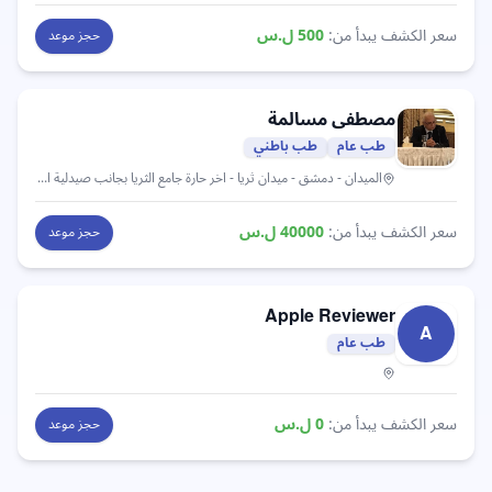
سعر الكشف يبدأ من:
500
ل.س
حجز موعد
مصطفى
مسالمة
طب عام
طب باطني
الميدان
- دمشق - ميدان ثريا - اخر حارة جامع الثريا بجانب صيدلية المحطة
سعر الكشف يبدأ من:
40000
ل.س
حجز موعد
Apple
Reviewer
A
طب عام
سعر الكشف يبدأ من:
0
ل.س
حجز موعد