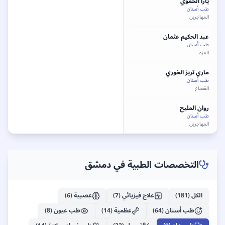
يارا
الحموي
طب أسنان
المهاجرين
عبد الحكيم
عثمان
طب أسنان
المزة
ماري تريز
الخوري
طب أسنان
القصاع
روان
المليح
طب أسنان
المهاجرين
جورج
صارجي
طب أسنان
القصاع
التخصصات الطبية في
دمشق
سلام
حديد
طب أسنان
الكل (
181
)
علاج فيزيائي
(
7
)
عصبية
(
6
)
ركن الدين
طب أسنان
(
64
)
عظمية
(
14
)
طب عيون
(
8
)
فداء البالوش
طب أسنان