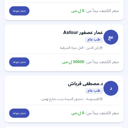
سعر الكشف يبدأ من:
0
ل.س
حجز موعد
عمار عصفور
Asfour
عع
طب عام
ركن الدين
- التل حرنة الشرقية
سعر الكشف يبدأ من:
50000
ل.س
حجز موعد
د.مصطفى
قرباش
د
طب عام
كفرسوسة
- دمشق السيدة زينب شارع بهمن
سعر الكشف يبدأ من:
0
ل.س
حجز موعد