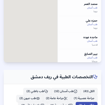
محمد
العمر
طب أسنان
دوما
حمزه علي
طب أسنان
دوما
ماجده عوده
طب أسنان
قدسيا
بيير الصايغ
طب أسنان
جرمانا
لينا
الفشتكي
طب أسنان
التخصصات الطبية في
ريف دمشق
داريا
أحمد
غنيمة
الكل (
طب أسنان
43
)
طب أسنان
(
32
)
طب باطني
(
2
)
قدسيا
جراحة عصبية
(
1
)
جراحة عامة
(
2
)
طب عيون
(
2
)
مفيد حنا
دكتور