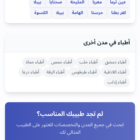
عين ترما
معربا
المليحة
صحنايا
بيبلا
كفر بطنا
حرستا
الهامة
ببيلا
الكسوة
أطباء في مدن أخرى
أطباء
دمشق
أطباء
حلب
أطباء
حمص
أطباء
حماة
أطباء
اللاذقية
أطباء
طرطوس
أطباء
الرقة
أطباء
درعا
أطباء
إدلب
لم تجد طبيبك المناسب؟
ابحث في جميع المدن والتخصصات للعثور على الطبيب
المثالي لك