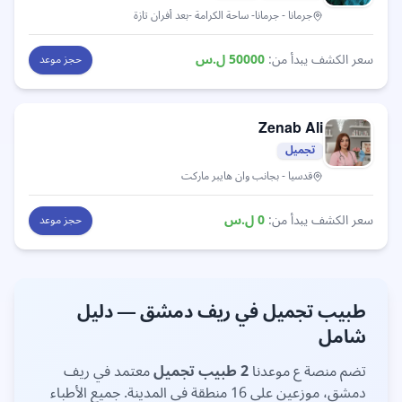
جرمانا
- جرمانا- ساحة الكرامة -بعد أفران تازة
سعر الكشف يبدأ من:
50000
ل.س
حجز موعد
Zenab
Ali
تجميل
قدسيا
- بجانب وان هايبر ماركت
سعر الكشف يبدأ من:
0
ل.س
حجز موعد
طبيب
تجميل
في
ريف دمشق
— دليل
شامل
تضم منصة ع موعدنا
2
طبيب
تجميل
معتمد في
ريف
دمشق
، موزعين على
16 منطقة
في المدينة. جميع الأطباء