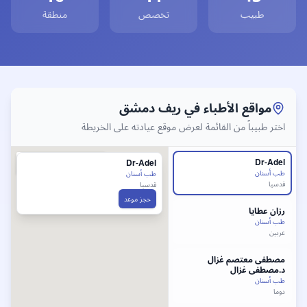
كتور
تجميل
في
ريف دمشق
، أفضل دكتور
تجميل
ريف دمشق
، طبيب
ت
طبيب
تخصص
منطقة
وابط سريعة لأفضل أطباء
ريف دمشق
فضل طبيب
طب أسنان
في
ريف دمشق
- طبيب
طب أسنان
ريف دمش
مواقع الأطباء في
ريف دمشق
اختر طبيباً من القائمة لعرض موقع عيادته على الخريطة
Dr-Adel
Dr-Adel
طب أسنان
طب أسنان
قدسيا
قدسيا
حجز موعد
رزان
عطايا
طب أسنان
عربين
مصطفى معتصم غزال
د.مصطفى غزال
طب أسنان
دوما