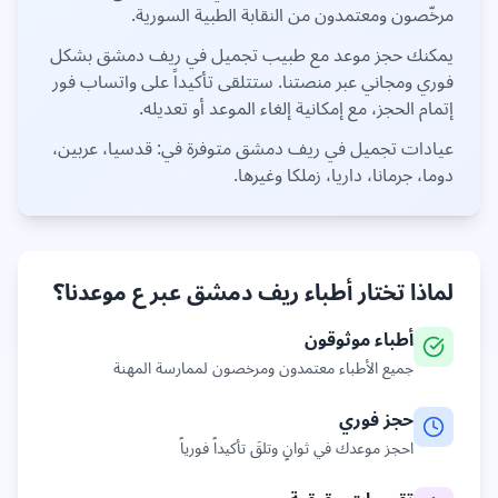
مرخّصون ومعتمدون من النقابة الطبية السورية.
يمكنك حجز موعد مع طبيب
تجميل
في
ريف دمشق
بشكل
فوري ومجاني عبر منصتنا. ستتلقى تأكيداً على واتساب فور
إتمام الحجز، مع إمكانية إلغاء الموعد أو تعديله.
عيادات
تجميل
في
ريف دمشق
متوفرة في:
قدسيا، عربين،
دوما، جرمانا، داريا، زملكا
وغيرها
.
لماذا تختار أطباء
ريف دمشق
عبر ع موعدنا؟
أطباء موثوقون
جميع الأطباء معتمدون ومرخصون لممارسة المهنة
حجز فوري
احجز موعدك في ثوانٍ وتلقَ تأكيداً فورياً