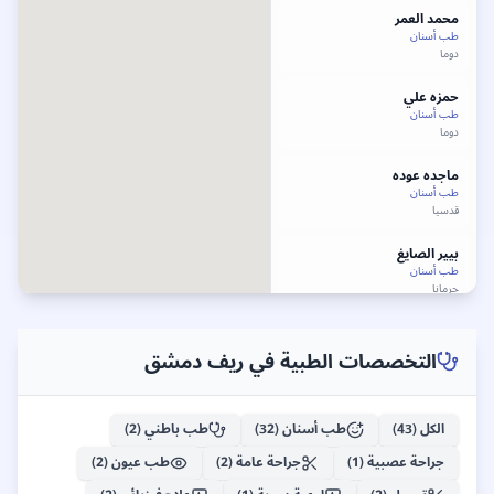
محمد
العمر
طب أسنان
دوما
حمزه علي
طب أسنان
دوما
ماجده عوده
طب أسنان
قدسيا
بيير الصايغ
طب أسنان
جرمانا
لينا
الفشتكي
طب أسنان
التخصصات الطبية في
ريف دمشق
داريا
أحمد
غنيمة
الكل (
طب أسنان
43
)
طب أسنان
(
32
)
طب باطني
(
2
)
قدسيا
جراحة عصبية
(
1
)
جراحة عامة
(
2
)
طب عيون
(
2
)
مفيد حنا
دكتور