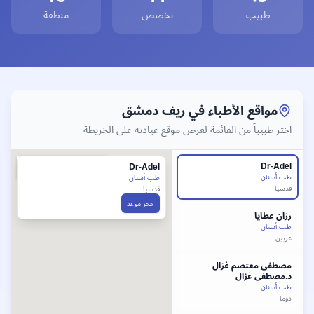
كتور
طب عام
في
ريف دمشق
، أفضل دكتور
طب عام
ريف دمشق
، طب
طبيب
تخصص
منطقة
وابط سريعة لأفضل أطباء
ريف دمشق
فضل طبيب
طب أسنان
في
ريف دمشق
- طبيب
طب أسنان
ريف دمش
مواقع الأطباء في
ريف دمشق
اختر طبيباً من القائمة لعرض موقع عيادته على الخريطة
Dr-Adel
Dr-Adel
طب أسنان
طب أسنان
قدسيا
قدسيا
حجز موعد
رزان
عطايا
طب أسنان
عربين
مصطفى معتصم غزال
د.مصطفى غزال
طب أسنان
دوما