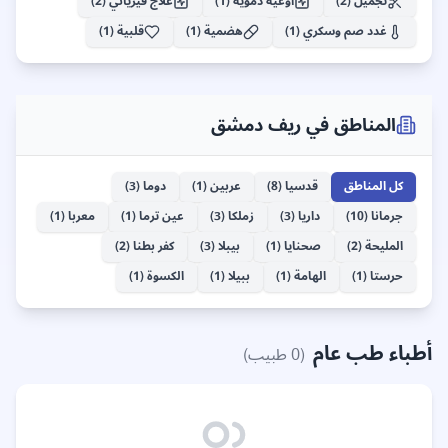
تجميل
(
2
)
اوعية دموية
(
1
)
علاج فيزيائي
(
2
)
طب أسنان
جرمانا
غدد صم وسكري
(
1
)
هضمية
(
1
)
قلبية
(
1
)
32
+
المناطق في
ريف دمشق
كل المناطق
قدسيا
(
8
)
عربين
(
1
)
دوما
(
3
)
جرمانا
(
10
)
داريا
(
3
)
زملكا
(
3
)
عين ترما
(
1
)
معربا
(
1
)
المليحة
(
2
)
صحنايا
(
1
)
بيبلا
(
3
)
كفر بطنا
(
2
)
حرستا
(
1
)
الهامة
(
1
)
ببيلا
(
1
)
الكسوة
(
1
)
أطباء طب عام
(
0
طبيب)