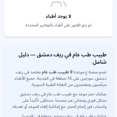
لا يوجد أطباء
لم يتم العثور على أطباء بالمعايير المحددة
طبيب
طب عام
في
ريف دمشق
— دليل
شامل
تضم منصة ع موعدنا
0
طبيب
طب عام
معتمد في
ريف
دمشق
، موزعين على
16 منطقة
في المدينة. جميع الأطباء
مرخّصون ومعتمدون من النقابة الطبية السورية.
يمكنك حجز موعد مع طبيب
طب عام
في
ريف دمشق
بشكل فوري ومجاني عبر منصتنا. ستتلقى تأكيداً على
واتساب فور إتمام الحجز، مع إمكانية إلغاء الموعد أو تعديله.
عيادات
طب عام
في
ريف دمشق
متوفرة في:
قدسيا،