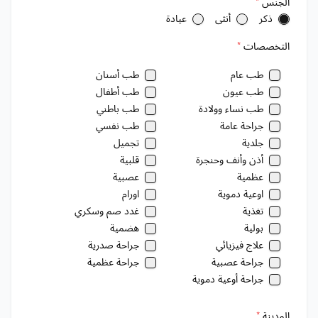
الجنس
*
ذكر
أنثى
عيادة
التخصصات
*
طب عام
طب أسنان
طب عيون
طب أطفال
طب نساء وولادة
طب باطني
جراحة عامة
طب نفسي
جلدية
تجميل
أذن وأنف وحنجرة
قلبية
عظمية
عصبية
اوعية دموية
اورام
تغذية
غدد صم وسكري
بولية
هضمية
علاج فيزيائي
جراحة صدرية
جراحة عصبية
جراحة عظمية
جراحة أوعية دموية
المدينة
*