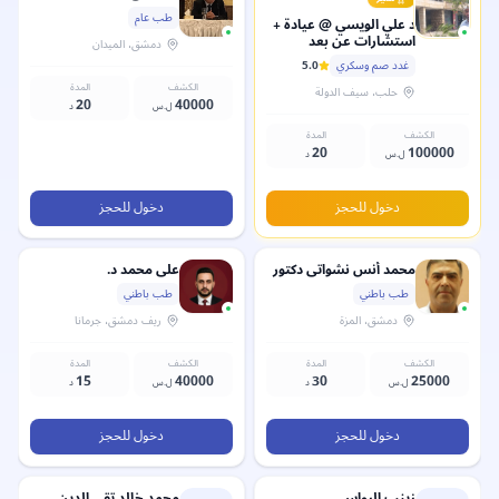
طب عام
د علي الويسي
@ عيادة +
استشارات عن بعد
دمشق
، الميدان
غدد صم وسكري
5.0
الكشف
المدة
حلب
، سيف الدولة
20
40000
ل.س
د
الكشف
المدة
20
100000
ل.س
د
دخول للحجز
دخول للحجز
محمد أنس نشواتي
دكتور
علي محمد
د.
طب باطني
طب باطني
دمشق
، المزة
ريف دمشق
، جرمانا
الكشف
المدة
الكشف
المدة
15
40000
30
25000
ل.س
د
ل.س
د
دخول للحجز
دخول للحجز
زينب
الرواس
محمد خالد تقي الدين