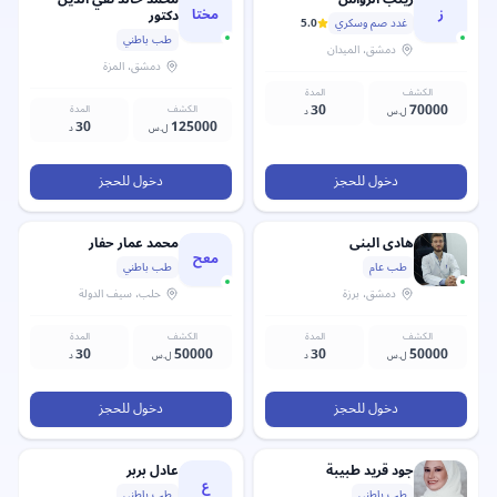
ز
مختا
دكتور
غدد صم وسكري
5.0
طب باطني
دمشق
، الميدان
دمشق
، المزة
الكشف
المدة
30
70000
الكشف
المدة
ل.س
د
30
125000
ل.س
د
دخول للحجز
دخول للحجز
هادي البني
محمد عمار حفار
معح
طب عام
طب باطني
دمشق
، برزة
حلب
، سيف الدولة
الكشف
المدة
الكشف
المدة
30
50000
30
50000
ل.س
د
ل.س
د
دخول للحجز
دخول للحجز
جود قريد
طبيبة
عادل
بربر
ع
طب باطني
طب باطني