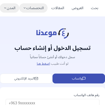
بحث
العروض
المقالات
التخصصات
المدن
طب عام
طب أسنان
طب عيون
أطباء دمشق
طب أ
أ
تسجيل الدخول أو إنشاء حساب
سجل دخولك أو أنشئ حساباً مجانياً
لو أنت طبيب
اضغط هنا
واتساب
البريد الإلكتروني
رقم هاتف الواتساب